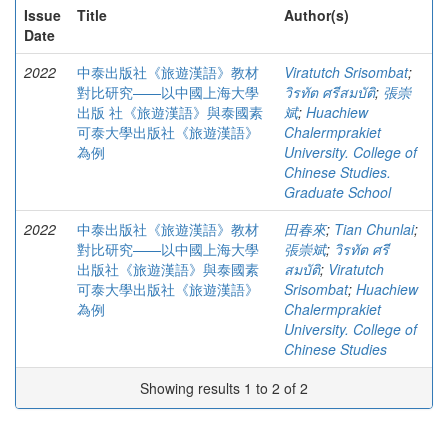
Issue
Title
Author(s)
Date
2022
中泰出版社《旅遊漢語》教材
Viratutch Srisombat
;
對比研究——以中國上海大學
วิรทัต ศรีสมบัติ
;
張崇
出版 社《旅遊漢語》與泰國素
斌
;
Huachiew
可泰大學出版社《旅遊漢語》
Chalermprakiet
為例
University. College of
Chinese Studies.
Graduate School
2022
中泰出版社《旅遊漢語》教材
田春來
;
Tian Chunlai
;
對比研究——以中國上海大學
張崇斌
;
วิรทัต ศรี
出版社《旅遊漢語》與泰國素
สมบัติ
;
Viratutch
可泰大學出版社《旅遊漢語》
Srisombat
;
Huachiew
為例
Chalermprakiet
University. College of
Chinese Studies
Showing results 1 to 2 of 2