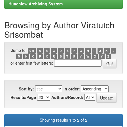
Huachiew Archiving System
Browsing by Author Viratutch
Srisombat
Jump to:
0-9
A
B
C
D
E
F
G
H
I
J
K
L
M
N
O
P
Q
R
S
T
U
V
W
X
Y
Z
or enter first few letters:
Sort by:
In order:
Results/Page
Authors/Record:
Showing results 1 to 2 of 2