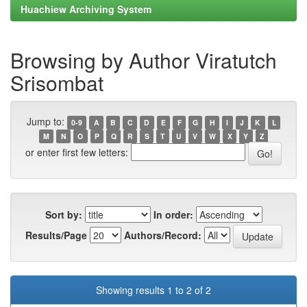
Huachiew Archiving System
Browsing by Author Viratutch
Srisombat
Jump to:
0-9
A
B
C
D
E
F
G
H
I
J
K
L
M
N
O
P
Q
R
S
T
U
V
W
X
Y
Z
or enter first few letters:
Sort by:
In order:
Results/Page
Authors/Record:
Showing results 1 to 2 of 2