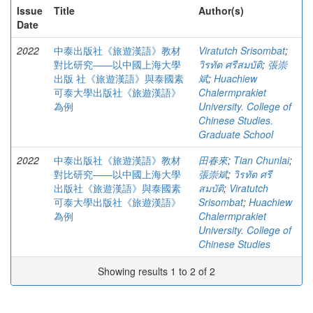
Issue
Title
Author(s)
Date
2022
中泰出版社《旅遊漢語》教材
Viratutch Srisombat
;
對比研究——以中國上海大學
วิรทัต ศรีสมบัติ
;
張崇
出版 社《旅遊漢語》與泰國素
斌
;
Huachiew
可泰大學出版社《旅遊漢語》
Chalermprakiet
為例
University. College of
Chinese Studies.
Graduate School
2022
中泰出版社《旅遊漢語》教材
田春來
;
Tian Chunlai
;
對比研究——以中國上海大學
張崇斌
;
วิรทัต ศรี
出版社《旅遊漢語》與泰國素
สมบัติ
;
Viratutch
可泰大學出版社《旅遊漢語》
Srisombat
;
Huachiew
為例
Chalermprakiet
University. College of
Chinese Studies
Showing results 1 to 2 of 2