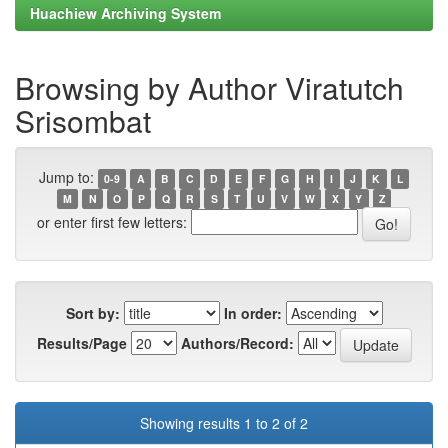
Huachiew Archiving System
Browsing by Author Viratutch
Srisombat
Jump to:
0-9
A
B
C
D
E
F
G
H
I
J
K
L
M
N
O
P
Q
R
S
T
U
V
W
X
Y
Z
or enter first few letters:
Sort by:
In order:
Results/Page
Authors/Record:
Showing results 1 to 2 of 2