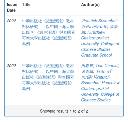
Issue
Title
Author(s)
Date
2022
中泰出版社《旅遊漢語》教材
Viratutch Srisombat
;
對比研究——以中國上海大學
วิรทัต ศรีสมบัติ
;
張崇
出版 社《旅遊漢語》與泰國素
斌
;
Huachiew
可泰大學出版社《旅遊漢語》
Chalermprakiet
為例
University. College of
Chinese Studies.
Graduate School
2022
中泰出版社《旅遊漢語》教材
田春來
;
Tian Chunlai
;
對比研究——以中國上海大學
張崇斌
;
วิรทัต ศรี
出版社《旅遊漢語》與泰國素
สมบัติ
;
Viratutch
可泰大學出版社《旅遊漢語》
Srisombat
;
Huachiew
為例
Chalermprakiet
University. College of
Chinese Studies
Showing results 1 to 2 of 2