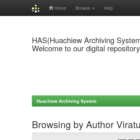
Home
Browse
Help
Skip
navigation
HAS(Huachiew Archiving Syste
Welcome to our digital repositor
Huachiew Archiving System
Browsing by Author Virat