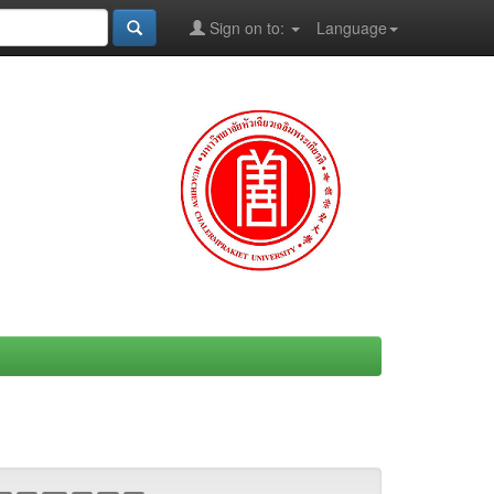
Sign on to:
Language