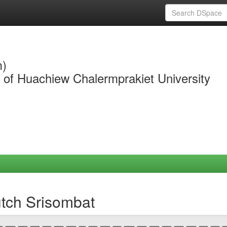
m)
y of Huachiew Chalermprakiet University
utch Srisombat