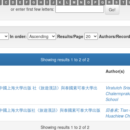
C
D
E
F
G
H
I
J
K
L
M
N
O
P
Q
R
S
T
or enter first few letters:
In order:
Results/Page
Authors/Record
Showing results 1 to 2 of 2
Author(s)
中國上海大學出版 社《旅遊漢語》與泰國素可泰大學出
Viratutch Sr
Chalermpraki
School
中國上海大學出版社《旅遊漢語》與泰國素可泰大學出版
田春來
;
Tian 
Huachiew Cha
Showing results 1 to 2 of 2