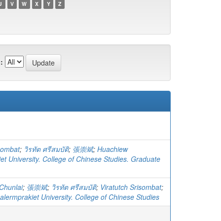
U
V
W
X
Y
Z
:
isombat
;
วิรทัต ศรีสมบัติ
;
張崇斌
;
Huachiew
et University. College of Chinese Studies. Graduate
Chunlai
;
張崇斌
;
วิรทัต ศรีสมบัติ
;
Viratutch Srisombat
;
lermprakiet University. College of Chinese Studies