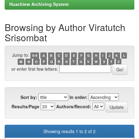
Huachiew Archiving System
Browsing by Author Viratutch
Srisombat
Jump to:
0-9
A
B
C
D
E
F
G
H
I
J
K
L
M
N
O
P
Q
R
S
T
U
V
W
X
Y
Z
or enter first few letters:
Sort by:
In order:
Results/Page
Authors/Record:
Showing results 1 to 2 of 2