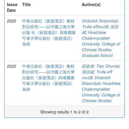
Issue
Title
Author(s)
Date
2022
中泰出版社《旅遊漢語》教材
Viratutch Srisombat
;
對比研究——以中國上海大學
วิรทัต ศรีสมบัติ
;
張崇
出版 社《旅遊漢語》與泰國素
斌
;
Huachiew
可泰大學出版社《旅遊漢語》
Chalermprakiet
為例
University. College of
Chinese Studies.
Graduate School
2022
中泰出版社《旅遊漢語》教材
田春來
;
Tian Chunlai
;
對比研究——以中國上海大學
張崇斌
;
วิรทัต ศรี
出版社《旅遊漢語》與泰國素
สมบัติ
;
Viratutch
可泰大學出版社《旅遊漢語》
Srisombat
;
Huachiew
為例
Chalermprakiet
University. College of
Chinese Studies
Showing results 1 to 2 of 2