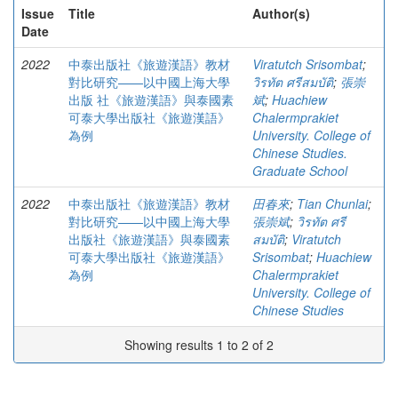
Issue
Title
Author(s)
Date
2022
中泰出版社《旅遊漢語》教材
Viratutch Srisombat
;
對比研究——以中國上海大學
วิรทัต ศรีสมบัติ
;
張崇
出版 社《旅遊漢語》與泰國素
斌
;
Huachiew
可泰大學出版社《旅遊漢語》
Chalermprakiet
為例
University. College of
Chinese Studies.
Graduate School
2022
中泰出版社《旅遊漢語》教材
田春來
;
Tian Chunlai
;
對比研究——以中國上海大學
張崇斌
;
วิรทัต ศรี
出版社《旅遊漢語》與泰國素
สมบัติ
;
Viratutch
可泰大學出版社《旅遊漢語》
Srisombat
;
Huachiew
為例
Chalermprakiet
University. College of
Chinese Studies
Showing results 1 to 2 of 2