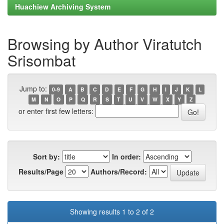
Huachiew Archiving System
Browsing by Author Viratutch
Srisombat
Jump to:
0-9
A
B
C
D
E
F
G
H
I
J
K
L
M
N
O
P
Q
R
S
T
U
V
W
X
Y
Z
or enter first few letters:
Sort by:
In order:
Results/Page
Authors/Record:
Showing results 1 to 2 of 2