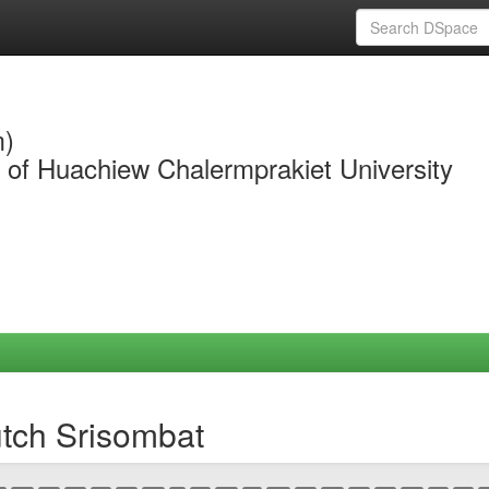
m)
y of Huachiew Chalermprakiet University
utch Srisombat