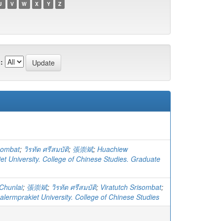
U
V
W
X
Y
Z
:
isombat
;
วิรทัต ศรีสมบัติ
;
張崇斌
;
Huachiew
et University. College of Chinese Studies. Graduate
Chunlai
;
張崇斌
;
วิรทัต ศรีสมบัติ
;
Viratutch Srisombat
;
lermprakiet University. College of Chinese Studies