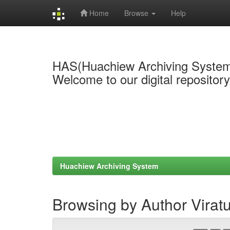
Home
Browse
Help
Skip
navigation
HAS(Huachiew Archiving Syste
Welcome to our digital repositor
Huachiew Archiving System
Browsing by Author Virat