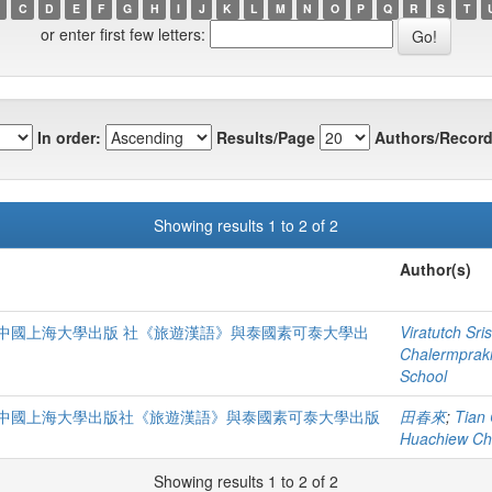
C
D
E
F
G
H
I
J
K
L
M
N
O
P
Q
R
S
T
or enter first few letters:
In order:
Results/Page
Authors/Record
Showing results 1 to 2 of 2
Author(s)
中國上海大學出版 社《旅遊漢語》與泰國素可泰大學出
Viratutch Sr
Chalermpraki
School
中國上海大學出版社《旅遊漢語》與泰國素可泰大學出版
田春來
;
Tian 
Huachiew Cha
Showing results 1 to 2 of 2