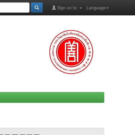
Sign on to:
Language