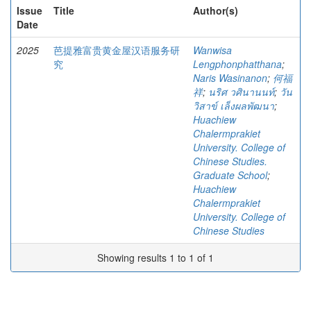
Issue
Title
Author(s)
Date
2025
芭提雅富贵黄金屋汉语服务研
Wanwisa
究
Lengphonphatthana
;
Naris Wasinanon
;
何福
祥
;
นริศ วศินานนท์
;
วัน
วิสาข์ เล็งผลพัฒนา
;
Huachiew
Chalermprakiet
University. College of
Chinese Studies.
Graduate School
;
Huachiew
Chalermprakiet
University. College of
Chinese Studies
Showing results 1 to 1 of 1