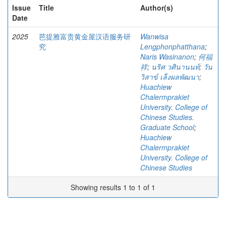
Issue
Title
Author(s)
Date
2025
芭提雅富贵黄金屋汉语服务研
Wanwisa
究
Lengphonphatthana
;
Naris Wasinanon
;
何福
祥
;
นริศ วศินานนท์
;
วัน
วิสาข์ เล็งผลพัฒนา
;
Huachiew
Chalermprakiet
University. College of
Chinese Studies.
Graduate School
;
Huachiew
Chalermprakiet
University. College of
Chinese Studies
Showing results 1 to 1 of 1