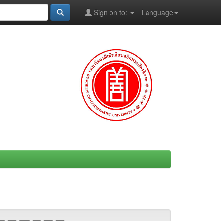
Sign on to:
Language