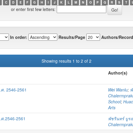
C
D
E
F
G
H
I
J
K
L
M
N
O
P
Q
R
S
T
or enter first few letters:
In order:
Results/Page
Authors/Record
Showing results 1 to 2 of 2
Author(s)
.ศ. 2546-2561
Wei Wanlu
;
พ
Chalermprakie
School
;
Huach
Arts
พ.ศ.2546-2561
พัชรินทร์ บู
Chalermprakie