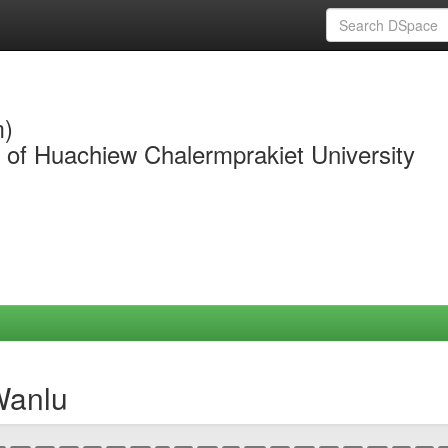
m)
y of Huachiew Chalermprakiet University
Wanlu