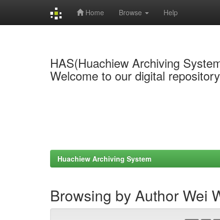
Home
Browse
Help
Skip
navigation
HAS(Huachiew Archiving Syste
Welcome to our digital repositor
Huachiew Archiving System
Browsing by Author Wei 