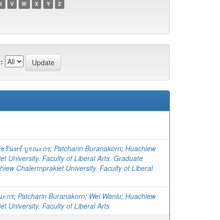
U
V
W
X
Y
Z
:
ัชรินทร์ บูรณะกร
;
Patcharin Buranakorn
;
Huachiew
t University. Faculty of Liberal Arts. Graduate
iew Chalermprakiet University. Faculty of Liberal
รณะกร
;
Patcharin Buranakorn
;
Wei Wanlu
;
Huachiew
t University. Faculty of Liberal Arts