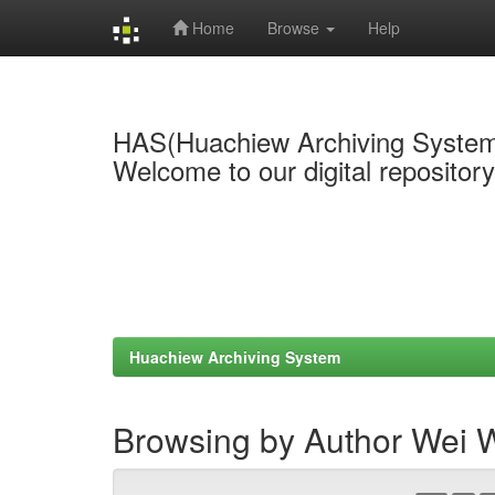
Home
Browse
Help
Skip
navigation
HAS(Huachiew Archiving Syste
Welcome to our digital repositor
Huachiew Archiving System
Browsing by Author Wei 