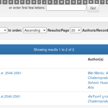
C
D
E
F
G
H
I
J
K
L
M
N
O
P
Q
R
S
T
or enter first few letters:
In order:
Results/Page
Authors/Record
Showing results 1 to 2 of 2
Author(s)
.ศ. 2546-2561
Wei Wanlu
;
พ
Chalermprakie
School
;
Huach
Arts
พ.ศ.2546-2561
พัชรินทร์ บู
Chalermprakie