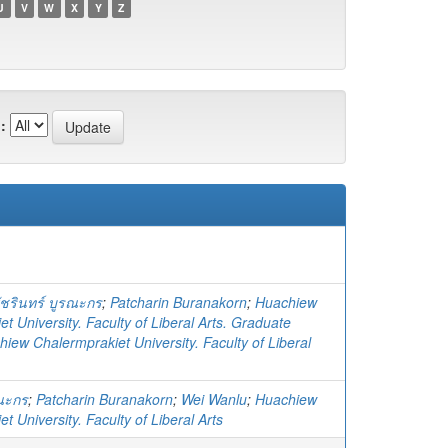
U
V
W
X
Y
Z
:
ัชรินทร์ บูรณะกร
;
Patcharin Buranakorn
;
Huachiew
t University. Faculty of Liberal Arts. Graduate
iew Chalermprakiet University. Faculty of Liberal
รณะกร
;
Patcharin Buranakorn
;
Wei Wanlu
;
Huachiew
t University. Faculty of Liberal Arts