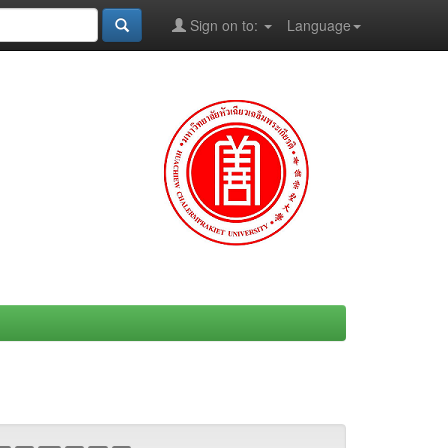
Sign on to:
Language