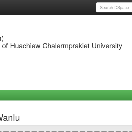
m)
y of Huachiew Chalermprakiet University
Wanlu