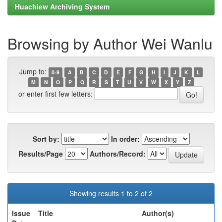
Huachiew Archiving System
Browsing by Author Wei Wanlu
Jump to:
0-9
A
B
C
D
E
F
G
H
I
J
K
L
M
N
O
P
Q
R
S
T
U
V
W
X
Y
Z
or enter first few letters:
Sort by:
In order:
Results/Page
Authors/Record:
Showing results 1 to 2 of 2
Issue
Title
Author(s)