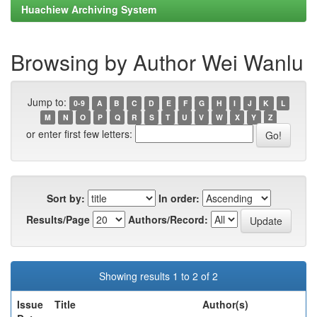
Huachiew Archiving System
Browsing by Author Wei Wanlu
Jump to:
0-9
A
B
C
D
E
F
G
H
I
J
K
L
M
N
O
P
Q
R
S
T
U
V
W
X
Y
Z
or enter first few letters:
Sort by:
In order:
Results/Page
Authors/Record:
Showing results 1 to 2 of 2
Issue
Title
Author(s)