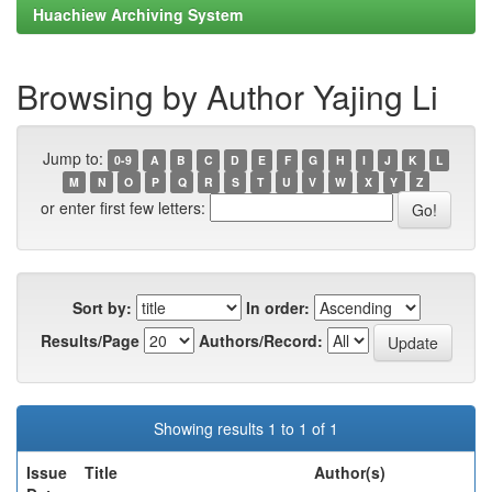
Huachiew Archiving System
Browsing by Author Yajing Li
Jump to:
0-9
A
B
C
D
E
F
G
H
I
J
K
L
M
N
O
P
Q
R
S
T
U
V
W
X
Y
Z
or enter first few letters:
Sort by:
In order:
Results/Page
Authors/Record:
Showing results 1 to 1 of 1
Issue
Title
Author(s)