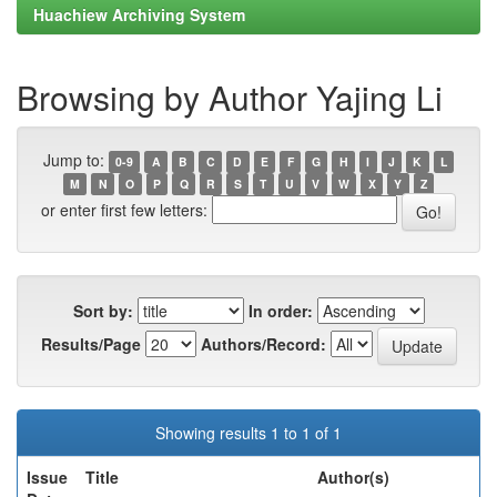
Huachiew Archiving System
Browsing by Author Yajing Li
Jump to:
0-9
A
B
C
D
E
F
G
H
I
J
K
L
M
N
O
P
Q
R
S
T
U
V
W
X
Y
Z
or enter first few letters:
Sort by:
In order:
Results/Page
Authors/Record:
Showing results 1 to 1 of 1
Issue
Title
Author(s)