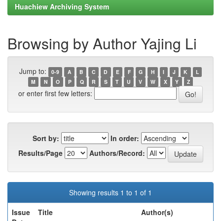
Huachiew Archiving System
Browsing by Author Yajing Li
Jump to:
0-9
A
B
C
D
E
F
G
H
I
J
K
L
M
N
O
P
Q
R
S
T
U
V
W
X
Y
Z
or enter first few letters:
Sort by:
In order:
Results/Page
Authors/Record:
Showing results 1 to 1 of 1
Issue
Title
Author(s)