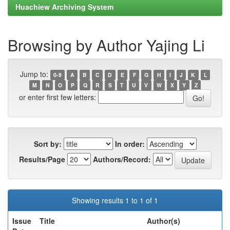
Huachiew Archiving System
Browsing by Author Yajing Li
Jump to:
0-9
A
B
C
D
E
F
G
H
I
J
K
L
M
N
O
P
Q
R
S
T
U
V
W
X
Y
Z
or enter first few letters:
Sort by:
In order:
Results/Page
Authors/Record:
Showing results 1 to 1 of 1
Issue
Title
Author(s)