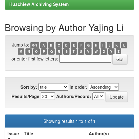
Huachiew Archiving System
Browsing by Author Yajing Li
Jump to:
0-9
A
B
C
D
E
F
G
H
I
J
K
L
M
N
O
P
Q
R
S
T
U
V
W
X
Y
Z
or enter first few letters:
Sort by:
In order:
Results/Page
Authors/Record:
Showing results 1 to 1 of 1
Issue
Title
Author(s)