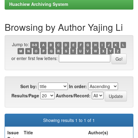
Huachiew Archiving System
Browsing by Author Yajing Li
Jump to:
0-9
A
B
C
D
E
F
G
H
I
J
K
L
M
N
O
P
Q
R
S
T
U
V
W
X
Y
Z
or enter first few letters:
Sort by:
In order:
Results/Page
Authors/Record:
Showing results 1 to 1 of 1
Issue
Title
Author(s)