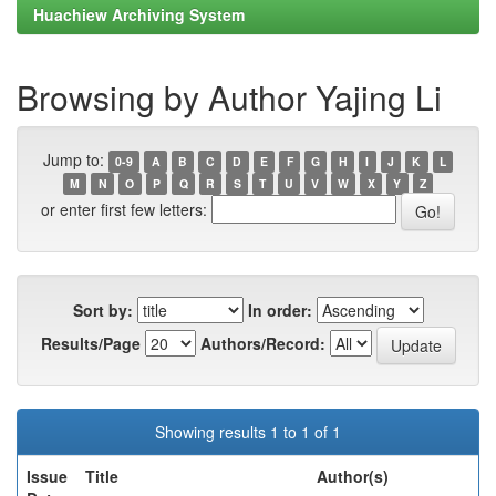
Huachiew Archiving System
Browsing by Author Yajing Li
Jump to:
0-9
A
B
C
D
E
F
G
H
I
J
K
L
M
N
O
P
Q
R
S
T
U
V
W
X
Y
Z
or enter first few letters:
Sort by:
In order:
Results/Page
Authors/Record:
Showing results 1 to 1 of 1
Issue
Title
Author(s)