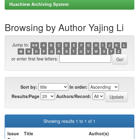
Huachiew Archiving System
Browsing by Author Yajing Li
Jump to:
0-9
A
B
C
D
E
F
G
H
I
J
K
L
M
N
O
P
Q
R
S
T
U
V
W
X
Y
Z
or enter first few letters:
Sort by:
In order:
Results/Page
Authors/Record:
Showing results 1 to 1 of 1
Issue
Title
Author(s)