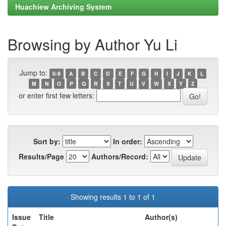
Huachiew Archiving System
Browsing by Author Yu Li
Jump to:
0-9
A
B
C
D
E
F
G
H
I
J
K
L
M
N
O
P
Q
R
S
T
U
V
W
X
Y
Z
or enter first few letters:
Sort by:
In order:
Results/Page
Authors/Record:
Showing results 1 to 1 of 1
Issue
Title
Author(s)