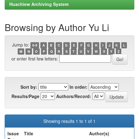
Huachiew Archiving System
Browsing by Author Yu Li
Jump to:
0-9
A
B
C
D
E
F
G
H
I
J
K
L
M
N
O
P
Q
R
S
T
U
V
W
X
Y
Z
or enter first few letters:
Sort by:
In order:
Results/Page
Authors/Record:
Showing results 1 to 1 of 1
Issue
Title
Author(s)