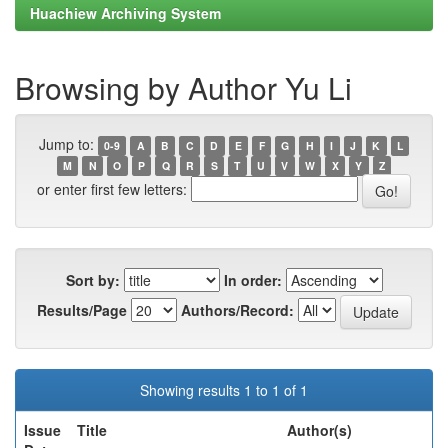
Huachiew Archiving System
Browsing by Author Yu Li
Jump to:
0-9
A
B
C
D
E
F
G
H
I
J
K
L
M
N
O
P
Q
R
S
T
U
V
W
X
Y
Z
or enter first few letters:
Sort by:
In order:
Results/Page
Authors/Record:
Showing results 1 to 1 of 1
Issue
Title
Author(s)