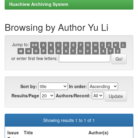
Huachiew Archiving System
Browsing by Author Yu Li
Jump to:
0-9
A
B
C
D
E
F
G
H
I
J
K
L
M
N
O
P
Q
R
S
T
U
V
W
X
Y
Z
or enter first few letters:
Sort by:
In order:
Results/Page
Authors/Record:
Showing results 1 to 1 of 1
Issue
Title
Author(s)