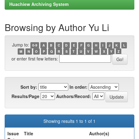
Huachiew Archiving System
Browsing by Author Yu Li
Jump to:
0-9
A
B
C
D
E
F
G
H
I
J
K
L
M
N
O
P
Q
R
S
T
U
V
W
X
Y
Z
or enter first few letters:
Sort by:
In order:
Results/Page
Authors/Record:
Showing results 1 to 1 of 1
Issue
Title
Author(s)