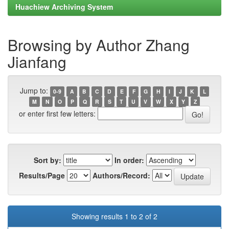
Huachiew Archiving System
Browsing by Author Zhang
Jianfang
Jump to:
0-9
A
B
C
D
E
F
G
H
I
J
K
L
M
N
O
P
Q
R
S
T
U
V
W
X
Y
Z
or enter first few letters:
Sort by:
In order:
Results/Page
Authors/Record:
Showing results 1 to 2 of 2