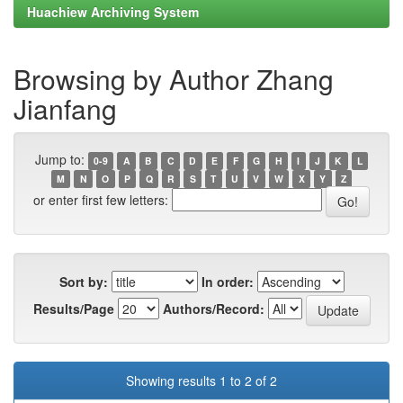
Huachiew Archiving System
Browsing by Author Zhang
Jianfang
Jump to:
0-9
A
B
C
D
E
F
G
H
I
J
K
L
M
N
O
P
Q
R
S
T
U
V
W
X
Y
Z
or enter first few letters:
Sort by:
In order:
Results/Page
Authors/Record:
Showing results 1 to 2 of 2