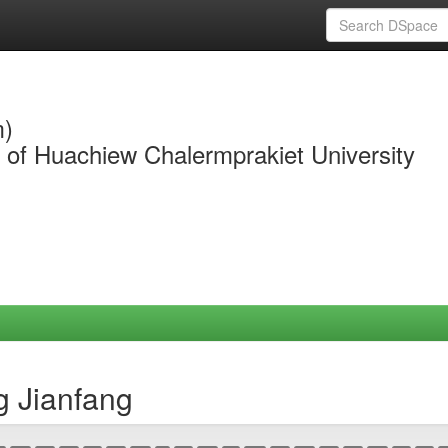
m)
y of Huachiew Chalermprakiet University
g Jianfang