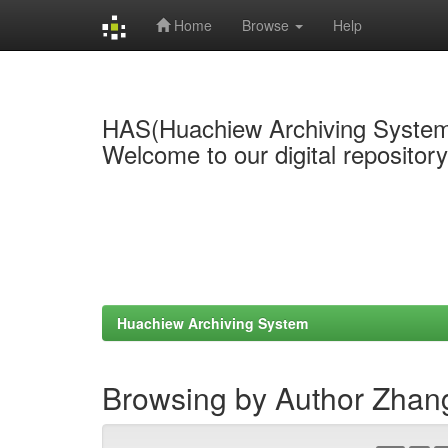
Home
Browse
Help
Skip
navigation
HAS(Huachiew Archiving Syste
Welcome to our digital repositor
Huachiew Archiving System
Browsing by Author Zhan