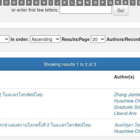
C
D
E
F
G
H
I
J
K
L
M
N
O
P
Q
R
S
T
or enter first few letters:
In order:
Results/Page
Authors/Record
Showing results 1 to 2 of 2
Author(s)
 2 ในละครโทรทัศน์ไทย
Zhang Jianf
Huachiew Chal
Graduate Sc
Liberal Arts
ช่วงสงครามโลกครั้งที่ 2 ในละครโทรทัศน์ไทย
จันทร์สุดา ไ
Huachiew Chal