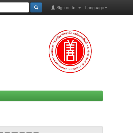
Sign on to:
Language