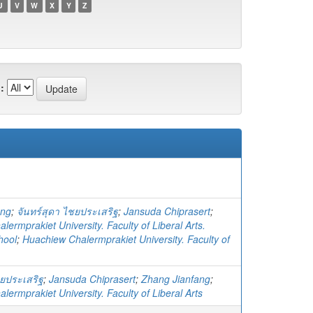
U
V
W
X
Y
Z
:
ang
;
จันทร์สุดา ไชยประเสริฐ
;
Jansuda Chiprasert
;
ermprakiet University. Faculty of Liberal Arts.
hool
;
Huachiew Chalermprakiet University. Faculty of
ชยประเสริฐ
;
Jansuda Chiprasert
;
Zhang Jianfang
;
ermprakiet University. Faculty of Liberal Arts