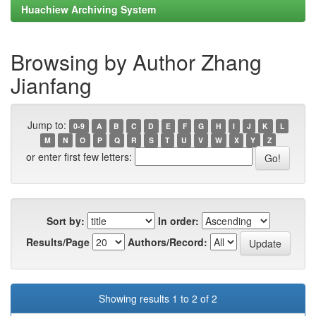
Huachiew Archiving System
Browsing by Author Zhang
Jianfang
Jump to:
0-9
A
B
C
D
E
F
G
H
I
J
K
L
M
N
O
P
Q
R
S
T
U
V
W
X
Y
Z
or enter first few letters:
Sort by:
In order:
Results/Page
Authors/Record:
Showing results 1 to 2 of 2