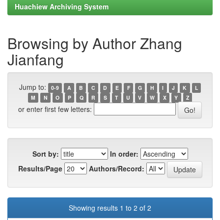
Huachiew Archiving System
Browsing by Author Zhang
Jianfang
Jump to:
0-9
A
B
C
D
E
F
G
H
I
J
K
L
M
N
O
P
Q
R
S
T
U
V
W
X
Y
Z
or enter first few letters:
Sort by:
In order:
Results/Page
Authors/Record:
Showing results 1 to 2 of 2