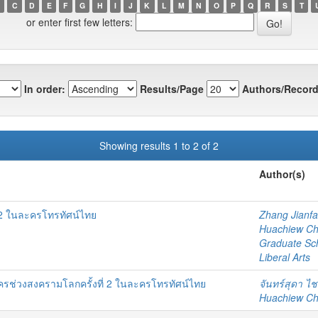
C
D
E
F
G
H
I
J
K
L
M
N
O
P
Q
R
S
T
or enter first few letters:
In order:
Results/Page
Authors/Record
Showing results 1 to 2 of 2
Author(s)
 2 ในละครโทรทัศน์ไทย
Zhang Jianf
Huachiew Chal
Graduate Sc
Liberal Arts
ช่วงสงครามโลกครั้งที่ 2 ในละครโทรทัศน์ไทย
จันทร์สุดา ไ
Huachiew Chal