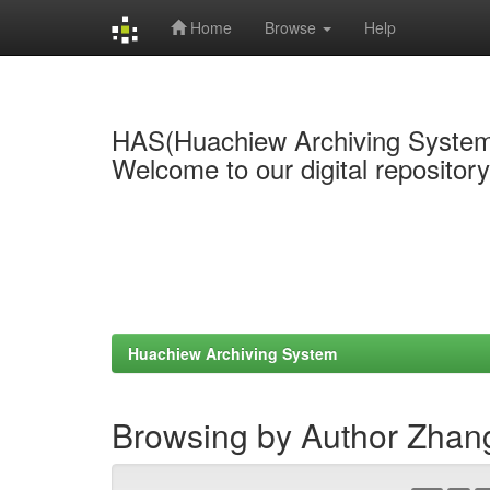
Home
Browse
Help
Skip
navigation
HAS(Huachiew Archiving Syste
Welcome to our digital repositor
Huachiew Archiving System
Browsing by Author Zhan