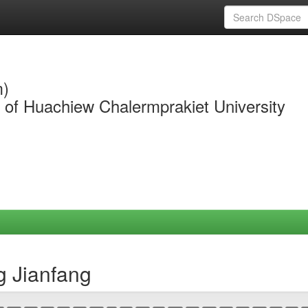
m)
y of Huachiew Chalermprakiet University
g Jianfang