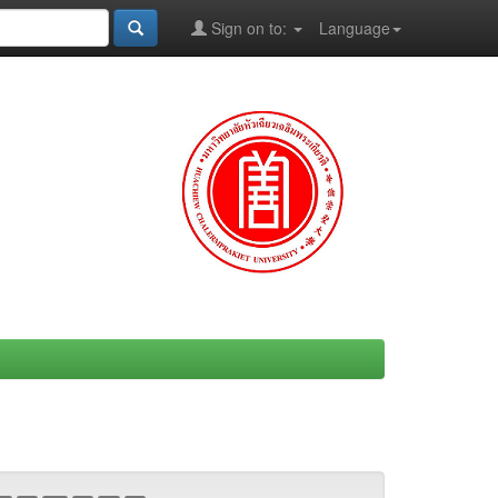
Sign on to:
Language