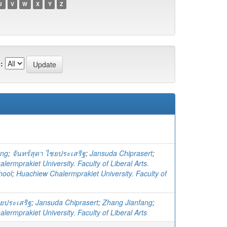
U
V
W
X
Y
Z
:
ang
;
จันทร์สุดา ไชยประเสริฐ
;
Jansuda Chiprasert
;
ermprakiet University. Faculty of Liberal Arts.
hool
;
Huachiew Chalermprakiet University. Faculty of
ชยประเสริฐ
;
Jansuda Chiprasert
;
Zhang Jianfang
;
ermprakiet University. Faculty of Liberal Arts