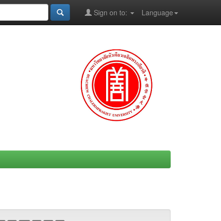
Sign on to:
Language