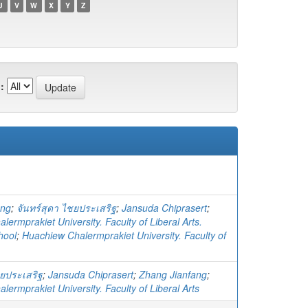
U
V
W
X
Y
Z
:
ang
;
จันทร์สุดา ไชยประเสริฐ
;
Jansuda Chiprasert
;
ermprakiet University. Faculty of Liberal Arts.
hool
;
Huachiew Chalermprakiet University. Faculty of
ชยประเสริฐ
;
Jansuda Chiprasert
;
Zhang Jianfang
;
ermprakiet University. Faculty of Liberal Arts