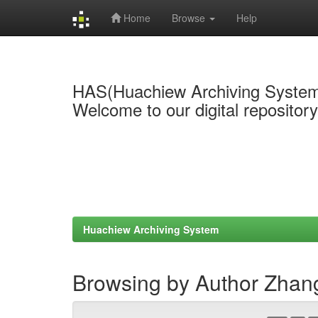
Home
Browse
Help
Skip
navigation
HAS(Huachiew Archiving Syste
Welcome to our digital repositor
Huachiew Archiving System
Browsing by Author Zhan