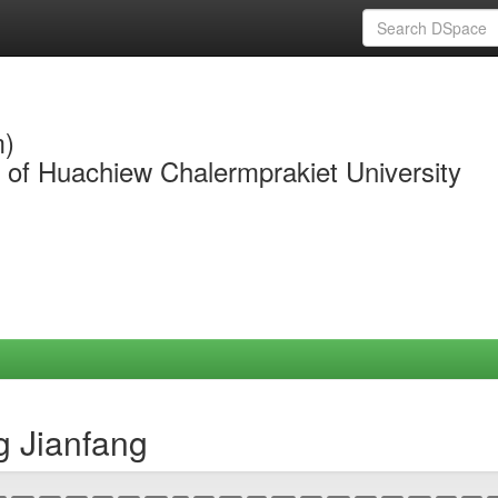
m)
y of Huachiew Chalermprakiet University
g Jianfang