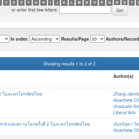
C
D
E
F
G
H
I
J
K
L
M
N
O
P
Q
R
S
T
or enter first few letters:
In order:
Results/Page
Authors/Record
Showing results 1 to 2 of 2
Author(s)
 2 ในละครโทรทัศน์ไทย
Zhang Jianf
Huachiew Chal
Graduate Sc
Liberal Arts
ช่วงสงครามโลกครั้งที่ 2 ในละครโทรทัศน์ไทย
จันทร์สุดา ไ
Huachiew Chal