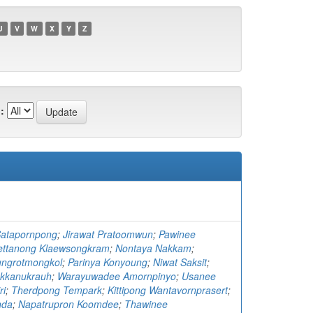
U
V
W
X
Y
Z
:
atapornpong
;
Jirawat Pratoomwun
;
Pawinee
ettanong Klaewsongkram
;
Nontaya Nakkam
;
ngrotmongkol
;
Parinya Konyoung
;
Niwat Saksit
;
kkanukrauh
;
Warayuwadee Amornpinyo
;
Usanee
ri
;
Therdpong Tempark
;
Kittipong Wantavornprasert
;
nda
;
Napatrupron Koomdee
;
Thawinee