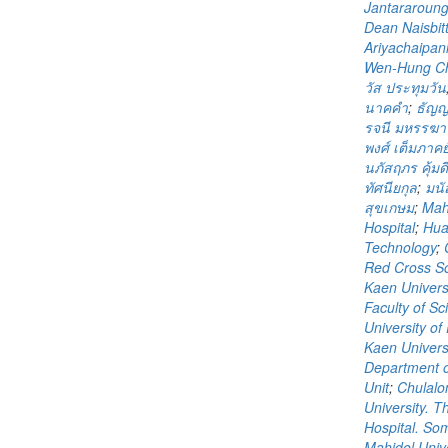
Jantararoun
Dean Naisbit
Ariyachaipan
Wen-Hung C
วัส ประทุมวัน
นาคคำ
;
ธัญญ
รจนี มหรรฆาน
พงศ์ เต็มภาคย
นภัสฤภร คุ้มดี
ทัศนียกุล
;
มนั
สุขเกษม
;
Mahi
Hospital
;
Hua
Technology
;
Red Cross So
Kaen Universi
Faculty of Sc
University o
Kaen Universi
Department o
Unit
;
Chulalo
University. T
Hospital. S
Mahidol Unive