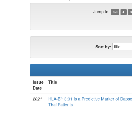
Jump to:
0-9
A
B
Sort by:
Issue
Title
Date
2021
HLA-B*13:01 Is a Predictive Marker of Dap
Thai Patients