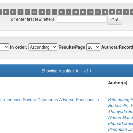
C
D
E
F
G
H
I
J
K
L
M
N
O
P
Q
R
S
T
or enter first few letters:
In order:
Results/Page
Authors/Record
Showing results 1 to 1 of 1
Author(s)
sone-Induced Severe Cutaneous Adverse Reactions in
Patompong S
Rerknimitr
;
J
Thanyada Ru
Ajanee Maha
Khunarkornsi
Pimonpan Ji