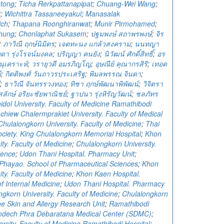
gtong
;
Ticha Rerkpattanapipat
;
Chuang-Wei Wang
;
t
;
Wichittra Tassaneeyakul
;
Manasalak
ich
;
Thapana Roonghiranwat
;
Munir Pirmohamed
;
hung
;
Chonlaphat Sukasem
;
ปฐมพงษ์ สถาพรพงษ์
;
จิร
;
ภาวิณี ฤกษ์นิมิตร
;
เจตทะนง แกล้วสงคราม
;
นนทญา
ดา รุ่งโรจน์มงคล
;
ปริญญา คนยัง
;
นิวัฒน์ ศักดิ์สิทธิ์
;
อร
ุเคราะห์
;
วรายุวดี อมรภิญโญ
;
อุษณีย์ คุณากรสิริ
;
เทอด
์
;
กิตติพงศ์ วันถาวรประเสริฐ
;
พิมลพรรณ จินดา
;
;
ธาวิณี จันทรรวงทอง
;
ทิชา ฤกษ์พัฒนาพิพัฒน์
;
วิจิตรา
สลักษ์ อริยะชัยพาณิชย์
;
ฐาปนา รุ่งหิรัญวัฒน์
;
ชลภัทร
dol University. Faculty of Medicine Ramathibodi
chiew Chalermprakiet University. Faculty of Medical
Chulalongkorn University. Faculty of Medicine
;
Thai
ciety. King Chulalongkorn Memorial Hospital
;
Khon
ty. Faculty of Medicine
;
Chulalongkorn University.
ience
;
Udon Thani Hospital. Pharmacy Unit
;
f Phayao. School of Pharmaceutical Sciences
;
Khon
ty. Faculty of Medicine
;
Khon Kaen Hospital.
f Internal Medicine
;
Udon Thani Hospital. Pharmacy
ngkorn University. Faculty of Medicine
;
Chulalongkorn
he Skin and Allergy Research Unit
;
Ramathibodi
omdech Phra Debaratana Medical Center (SDMC)
;
rsity. Faculty of Medicine Ramathibodi Hospital
;