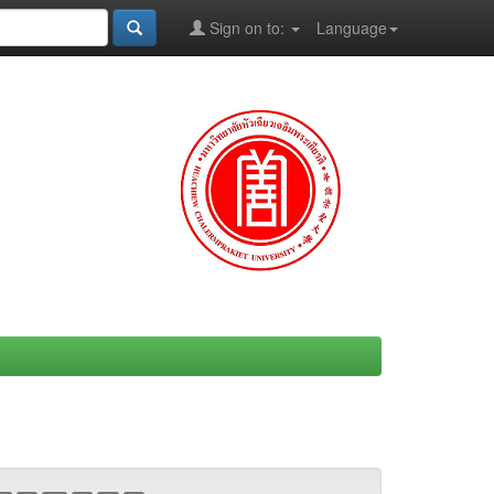
Sign on to:
Language