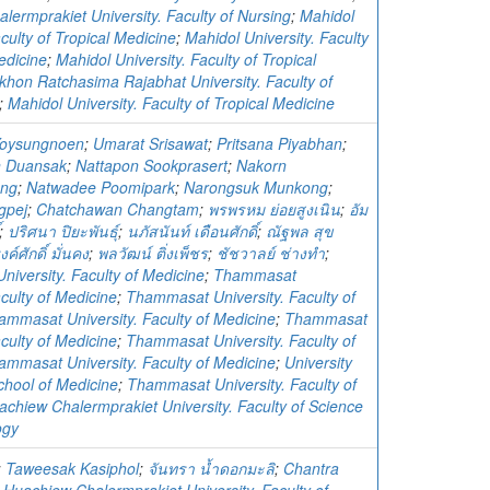
lermprakiet University. Faculty of Nursing
;
Mahidol
aculty of Tropical Medicine
;
Mahidol University. Faculty
edicine
;
Mahidol University. Faculty of Tropical
khon Ratchasima Rajabhat University. Faculty of
;
Mahidol University. Faculty of Tropical Medicine
Yoysungnoen
;
Umarat Srisawat
;
Pritsana Piyabhan
;
 Duansak
;
Nattapon Sookprasert
;
Nakorn
ong
;
Natwadee Poomipark
;
Narongsuk Munkong
;
gpej
;
Chatchawan Changtam
;
พรพรหม ย่อยสูงเนิน
;
อัม
;
ปริศนา ปิยะพันธุ์
;
นภัสนันท์ เดือนศักดิ์
;
ณัฐพล สุข
ค์ศักดิ์ มั่นคง
;
พลวัฒน์ ติ่งเพ็ชร
;
ชัชวาลย์ ช่างทำ
;
iversity. Faculty of Medicine
;
Thammasat
aculty of Medicine
;
Thammasat University. Faculty of
ammasat University. Faculty of Medicine
;
Thammasat
aculty of Medicine
;
Thammasat University. Faculty of
ammasat University. Faculty of Medicine
;
University
chool of Medicine
;
Thammasat University. Faculty of
achiew Chalermprakiet University. Faculty of Science
ogy
;
Taweesak Kasiphol
;
จันทรา น้ำดอกมะลิ
;
Chantra