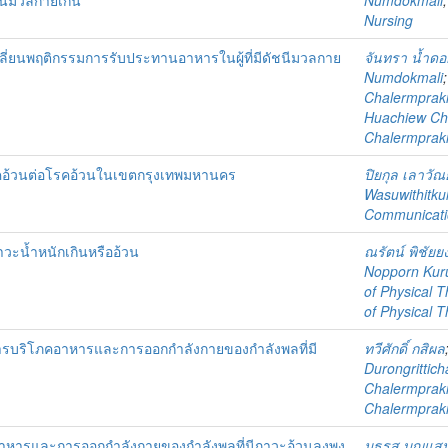
ชนีมวลกายเกิน
Numdokmali
Nursing
่ยนพฤติกรรมการรับประทานอาหารในผู้ที่มีดัชนีมวลกาย
จันทรา น้ำดอ
Numdokmali
Chalermprakie
Huachiew Cha
Chalermprakie
นโรคอ้วนต่อโรคอ้วนในเขตกรุงเทพมหานคร
ปิยกุล เลาวัณย์
Wasuwithitku
Communicati
าวะน้ำหนักเกินหรืออ้วน
ณรัตน์ พิชัยยง
Nopporn Kuru
of Physical 
of Physical 
ารบริโภคอาหารและการออกกำลังกายของกำลังพลที่มี
ทวีศักดิ์ กสิผล
Durongrittich
Chalermprakie
Chalermprakie
าหารและการออกกำลังกายของกำลังพลที่มีภาวะอ้วนลงพุง
มธุรส บุญแส