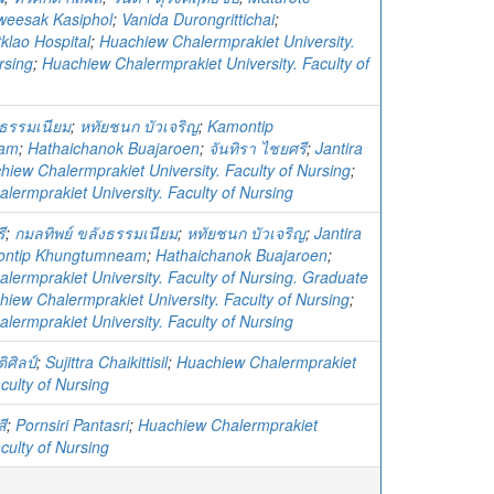
weesak Kasiphol
;
Vanida Durongrittichai
;
lao Hospital
;
Huachiew Chalermprakiet University.
rsing
;
Huachiew Chalermprakiet University. Faculty of
งธรรมเนียม
;
หทัยชนก บัวเจริญ
;
Kamontip
eam
;
Hathaichanok Buajaroen
;
จันทิรา ไชยศรี
;
Jantira
hiew Chalermprakiet University. Faculty of Nursing
;
lermprakiet University. Faculty of Nursing
ี
;
กมลทิพย์ ขลังธรรมเนียม
;
หทัยชนก บัวเจริญ
;
Jantira
ntip Khungtumneam
;
Hathaichanok Buajaroen
;
lermprakiet University. Faculty of Nursing. Graduate
iew Chalermprakiet University. Faculty of Nursing
;
lermprakiet University. Faculty of Nursing
ิศิลป์
;
Sujittra Chaikittisil
;
Huachiew Chalermprakiet
aculty of Nursing
สี
;
Pornsiri Pantasri
;
Huachiew Chalermprakiet
aculty of Nursing