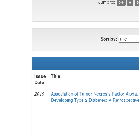
Jump to:
0-9
A
B
Sort by:
Issue
Title
Date
2019
Association of Tumor Necrosis Factor Alpha, I
Developing Type 2 Diabetes: A Retrospective