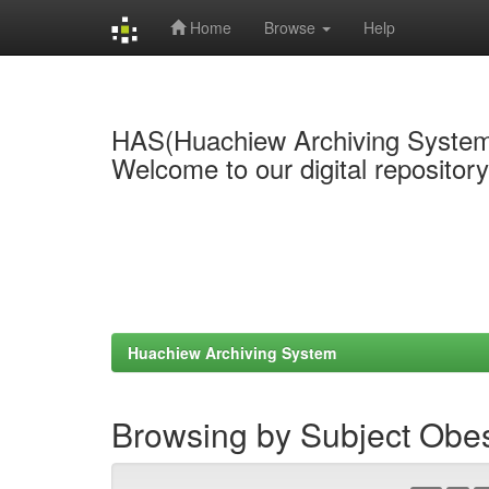
Home
Browse
Help
Skip
navigation
HAS(Huachiew Archiving Syste
Welcome to our digital repositor
Huachiew Archiving System
Browsing by Subject Obes