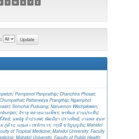
U
V
W
X
Y
Z
:
mpetch
;
Pornpimol Panprathip
;
Chanchira Phosat
;
Chumpathat
;
Pattaneeya Prangthip
;
Ngamphol
asiri
;
Somchai Puduang
;
Naruemon Wechjakwen
;
nbunjan
;
จิรายุ หลายนามเพ็ชร
;
พรพิมล ปานประทีป
;
์สัตย์
;
นพนัฐ จำปาเทศ
;
พัฒนียา ปรางทิพย์
;
งามพล สุนท
 ภู่ด้วง
;
นฤมล เวชจักรเวร
;
กรุณี ขวัญบุญจัน
;
Mahidol
aculty of Tropical Medicine
;
Mahidol University. Faculty
edicine
;
Mahidol University. Faculty of Public Health
;