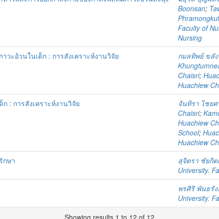
Boonsan
;
Ta
Phramongkutk
Faculty of Nu
Nursing
ภาวะอ้วนในเด็ก : การสังเคราะห์งานวิจัย
กมลทิพย์ ขลั
Khungtumn
Chaisri
;
Huac
Huachiew Cha
ก : การสังเคราะห์งานวิจัย
จันทิรา ไชยศร
Chaisri
;
Kamo
Huachiew Cha
School
;
Huach
Huachiew Cha
รักษา
สุจิตรา ชัยกิตต
University. F
พรศิริ พันธรัง
University. F
Showing results 1 to 12 of 12