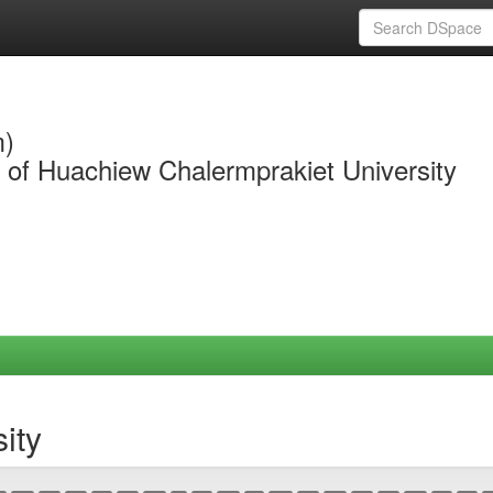
m)
y of Huachiew Chalermprakiet University
ity