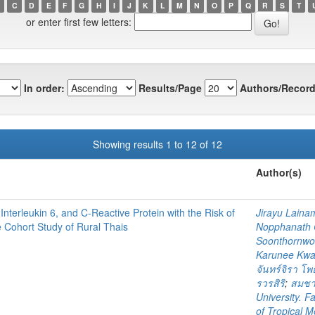
C
D
E
F
G
H
I
J
K
L
M
N
O
P
Q
R
S
T
or enter first few letters:
In order:
Results/Page
Authors/Record
Showing results 1 to 12 of 12
Author(s)
nterleukin 6, and C-Reactive Protein with the Risk of
Jirayu Laina
 Cohort Study of Rural Thais
Nopphanath 
Soonthornwor
Karunee Kwa
จันทร์จิรา โพธิ
รวรสิริ
;
สมชาย
University. F
of Tropical M