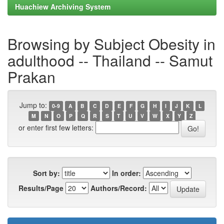
Huachiew Archiving System
Browsing by Subject Obesity in
adulthood -- Thailand -- Samut
Prakan
Jump to:
0-9
A
B
C
D
E
F
G
H
I
J
K
L
M
N
O
P
Q
R
S
T
U
V
W
X
Y
Z
or enter first few letters:
Sort by:
In order:
Results/Page
Authors/Record: