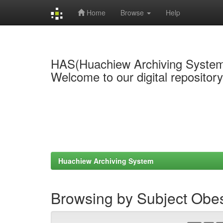
Home
Browse
Help
Skip
navigation
HAS(Huachiew Archiving Syste
Welcome to our digital repositor
Huachiew Archiving System
Browsing by Subject Obesi