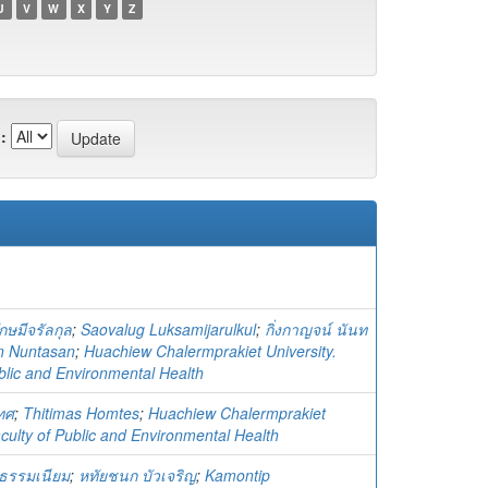
U
V
W
X
Y
Z
:
กษมีจรัลกุล
;
Saovalug Luksamijarulkul
;
กิ่งกาญจน์ นันท
n Nuntasan
;
Huachiew Chalermprakiet University.
blic and Environmental Health
ทศ
;
Thitimas Homtes
;
Huachiew Chalermprakiet
aculty of Public and Environmental Health
งธรรมเนียม
;
หทัยชนก บัวเจริญ
;
Kamontip