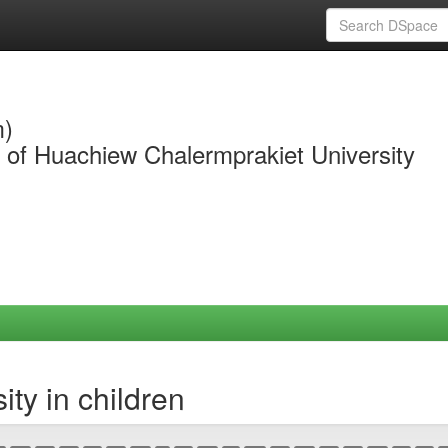
m)
y of Huachiew Chalermprakiet University
ty in children