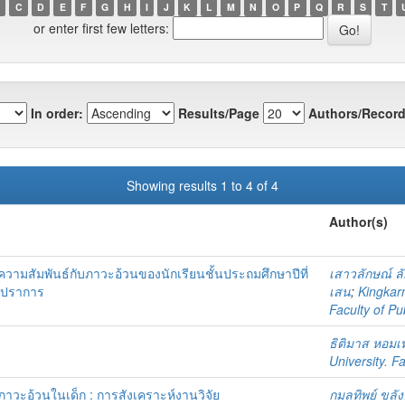
C
D
E
F
G
H
I
J
K
L
M
N
O
P
Q
R
S
T
or enter first few letters:
In order:
Results/Page
Authors/Record
Showing results 1 to 4 of 4
Author(s)
ามสัมพันธ์กับภาวะอ้วนของนักเรียนชั้นประถมศึกษาปีที่
เสาวลักษณ์ ลั
ทรปราการ
เสน
;
Kingkar
Faculty of Pu
ธิติมาส หอมเ
University. F
ภาวะอ้วนในเด็ก : การสังเคราะห์งานวิจัย
กมลทิพย์ ขลั