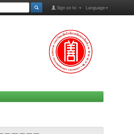
Sign on to:
Language