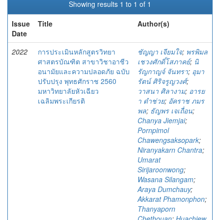
Showing results 1 to 1 of 1
Issue
Title
Author(s)
Date
2022
การประเมินหลักสูตรวิทยา
ชัญญา เจียมใจ
;
พรพิมล
ศาสตรบัณฑิต สาขาวิชาอาชีว
เชวงศักดิ์โสภาคย์
;
นิ
อนามัยและความปลอดภัย ฉบับ
รัญกาญจ์ จันทรา
;
อุมา
ปรับปรุง พุทธศักราช 2560
รัตน์ ศิริจรูญวงศ์
;
มหาวิทยาลัยหัวเฉียว
วาสนา ศิลางาม
;
อารย
เฉลิมพระเกียรติ
า ดำช่วย
;
อัคราช ภมร
พล
;
ธัญพร เจเถื่อน
;
Chanya Jiemjai
;
Pornpimol
Chawengsaksopark
;
Niranyakarn Chantra
;
Umarat
Sirijaroonwong
;
Wasana Silangam
;
Araya Dumchauy
;
Akkarat Phamonphon
;
Thanyaporn
Chethouan
;
Huachiew