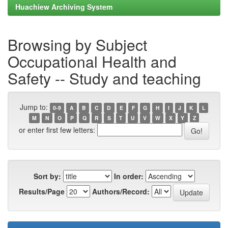
Huachiew Archiving System
Browsing by Subject
Occupational Health and
Safety -- Study and teaching
Jump to:
0-9
A
B
C
D
E
F
G
H
I
J
K
L
M
N
O
P
Q
R
S
T
U
V
W
X
Y
Z
or enter first few letters:
Sort by:
In order:
Results/Page
Authors/Record: