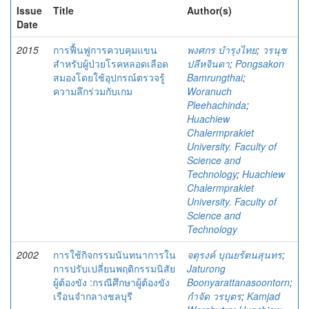
Issue
Title
Author(s)
Date
2015
การฟื้นฟูการควบคุมแขน
พงศกร บำรุงไทย
;
วรนุช
สำหรับผู้ป่วยโรคหลอดเลือด
ปลีหจินดา
;
Pongsakon
สมองโดยใช้อุปกรณ์ตรวจรู้
Bamrungthai
;
ความลึกร่วมกับเกม
Woranuch
Pleehachinda
;
Huachiew
Chalermprakiet
University. Faculty of
Science and
Technology
;
Huachiew
Chalermprakiet
University. Faculty of
Science and
Technology
2002
การใช้กิจกรรมนันทนาการใน
จตุรงค์ บุณยร้ตนสุนทร
;
การปรับเปลี่ยนพฤติกรรมนิสัย
Jaturong
ผู้ต้องขัง :กรณีศึกษาผู้ต้องขัง
Boonyarattanasoontorn
;
เรือนจำกลางชลบุรี
กำจัด วรบุตร
;
Kamjad