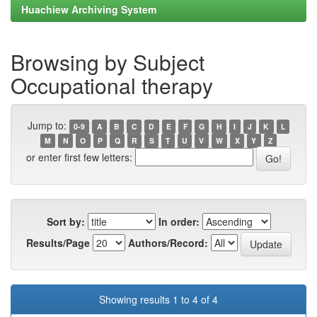
Huachiew Archiving System
Browsing by Subject
Occupational therapy
Jump to:
0-9
A
B
C
D
E
F
G
H
I
J
K
L
M
N
O
P
Q
R
S
T
U
V
W
X
Y
Z
or enter first few letters:
Sort by:
In order:
Results/Page
Authors/Record:
Showing results 1 to 4 of 4