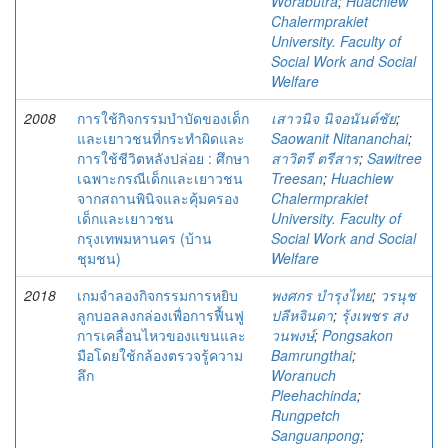
Worabutra
;
Huachiew
Chalermprakiet
University. Faculty of
Social Work and Social
Welfare
2008
การใช้กิจกรรมบำบัดของเด็ก
เสาวนิจ นิจอนันต์ชัย
;
และเยาวชนที่กระทำผิดและ
Saowanit Nitananchai
;
การใช้ชีวิตหลังปล่อย : ศึกษา
สาวิตรี ตรีสาร
;
Sawitree
เฉพาะกรณีเด็กและเยาวชน
Treesan
;
Huachiew
จากสถานพินิจและคุ้มครอง
Chalermprakiet
เด็กและเยาวชน
University. Faculty of
กรุงเทพมหานคร (บ้าน
Social Work and Social
ชุมชน)
Welfare
2018
เกมจำลองกิจกรรมการหยิบ
พงศกร บำรุงไทย
;
วรนุช
ลูกบอลลงกล่องเพื่อการฟื้นฟู
ปลีหจินดา
;
รุ้งเพชร สง
การเคลื่อนไหวของแขนและ
วนพงษ์
;
Pongsakon
มือโดยใช้กล้องตรวจรู้ความ
Bamrungthai
;
ลึก
Woranuch
Pleehachinda
;
Rungpetch
Sanguanpong
;