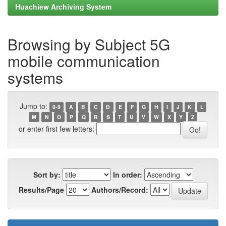
Huachiew Archiving System
Browsing by Subject 5G
mobile communication
systems
Jump to:
0-9
A
B
C
D
E
F
G
H
I
J
K
L
M
N
O
P
Q
R
S
T
U
V
W
X
Y
Z
or enter first few letters:
Sort by:
In order:
Results/Page
Authors/Record: