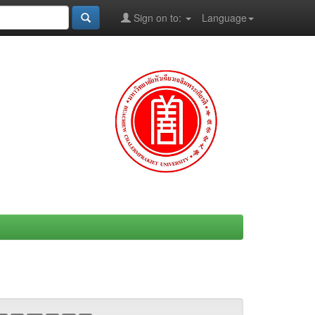
Sign on to:
Language