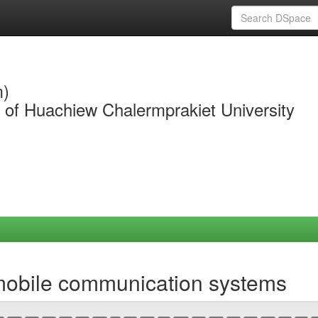
m)
y of Huachiew Chalermprakiet University
mobile communication systems