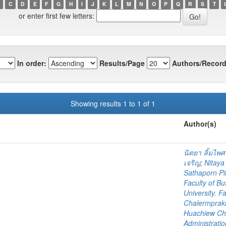
C
D
E
F
G
H
I
J
K
L
M
N
O
P
Q
R
S
T
or enter first few letters:
In order:
Results/Page
Authors/Record
Showing results 1 to 1 of 1
Author(s)
นิตยา ลิ้มไพ
เจริญ
;
Nitaya
Sathaporn P
Faculty of Bu
University. F
Chalermprakie
Huachiew Cha
Administratio