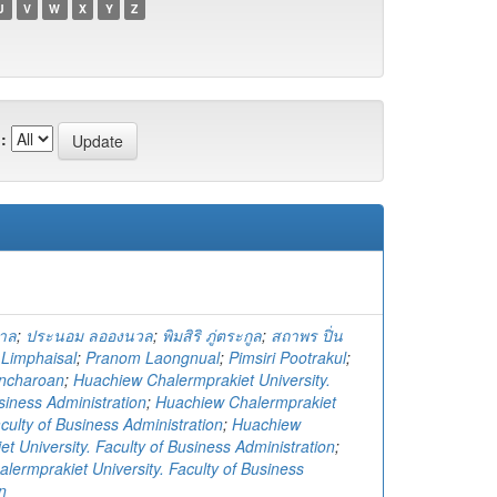
U
V
W
X
Y
Z
:
ศาล
;
ประนอม ลอองนวล
;
พิมสิริ ภู่ตระกูล
;
สถาพร ปิ่น
 Limphaisal
;
Pranom Laongnual
;
Pimsiri Pootrakul
;
incharoan
;
Huachiew Chalermprakiet University.
siness Administration
;
Huachiew Chalermprakiet
aculty of Business Administration
;
Huachiew
t University. Faculty of Business Administration
;
lermprakiet University. Faculty of Business
n