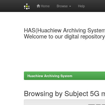
Home
Browse
Help
Skip
navigation
HAS(Huachiew Archiving Syste
Welcome to our digital repositor
Huachiew Archiving System
Browsing by Subject 5G 