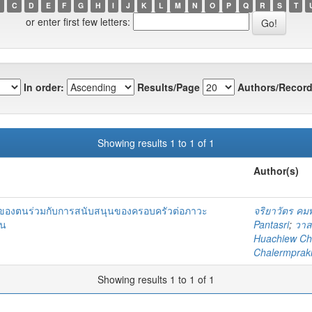
C
D
E
F
G
H
I
J
K
L
M
N
O
P
Q
R
S
T
or enter first few letters:
In order:
Results/Page
Authors/Record
Showing results 1 to 1 of 1
Author(s)
ของตนร่วมกับการสนับสนุนของครอบครัวต่อภาวะ
จริยาวัตร คมพ
้น
Pantasri
;
วาส
Huachiew Cha
Chalermprakie
Showing results 1 to 1 of 1