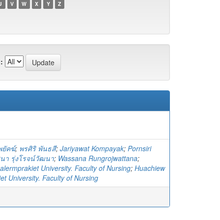
U
V
W
X
Y
Z
:
ยัคฆ์
;
พรศิริ พันธสี
;
Jariyawat Kompayak
;
Pornsiri
นา รุ่งโรจน์วัฒนา
;
Wassana Rungrojwattana
;
lermprakiet University. Faculty of Nursing
;
Huachiew
t University. Faculty of Nursing