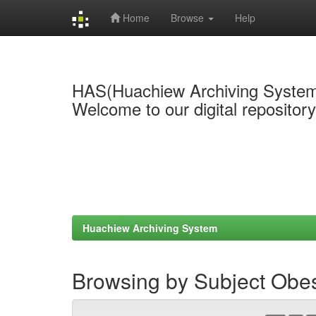
Home
Browse
Help
Skip
navigation
HAS(Huachiew Archiving Syste
Welcome to our digital repositor
Huachiew Archiving System
Browsing by Subject Obes