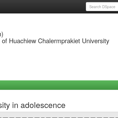
m)
y of Huachiew Chalermprakiet University
ity in adolescence