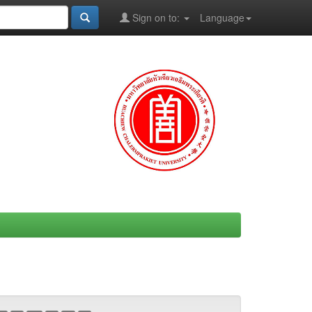
Sign on to:
Language