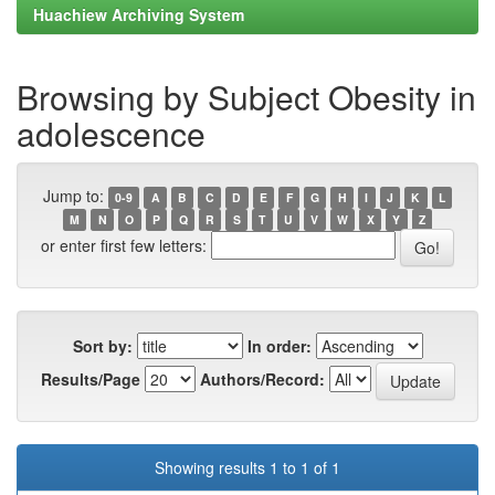
Huachiew Archiving System
Browsing by Subject Obesity in
adolescence
Jump to:
0-9
A
B
C
D
E
F
G
H
I
J
K
L
M
N
O
P
Q
R
S
T
U
V
W
X
Y
Z
or enter first few letters:
Sort by:
In order:
Results/Page
Authors/Record:
Showing results 1 to 1 of 1