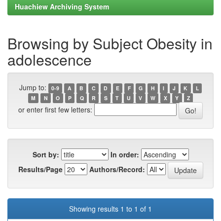
Huachiew Archiving System
Browsing by Subject Obesity in
adolescence
Jump to:
0-9
A
B
C
D
E
F
G
H
I
J
K
L
M
N
O
P
Q
R
S
T
U
V
W
X
Y
Z
or enter first few letters:
Sort by:
In order:
Results/Page
Authors/Record:
Showing results 1 to 1 of 1