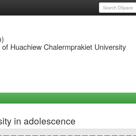
m)
y of Huachiew Chalermprakiet University
ity in adolescence