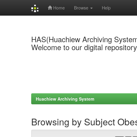
Home
Browse
Help
Skip
navigation
HAS(Huachiew Archiving Syste
Welcome to our digital repositor
Huachiew Archiving System
Browsing by Subject Obes