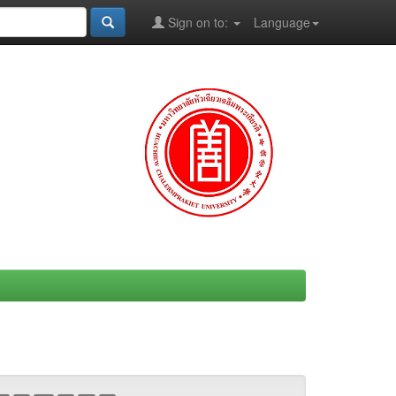
Sign on to:
Language