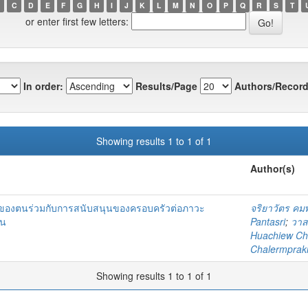
C
D
E
F
G
H
I
J
K
L
M
N
O
P
Q
R
S
T
or enter first few letters:
In order:
Results/Page
Authors/Record
Showing results 1 to 1 of 1
Author(s)
ของตนร่วมกับการสนับสนุนของครอบครัวต่อภาวะ
จริยาวัตร คมพ
้น
Pantasri
;
วาส
Huachiew Cha
Chalermprakie
Showing results 1 to 1 of 1