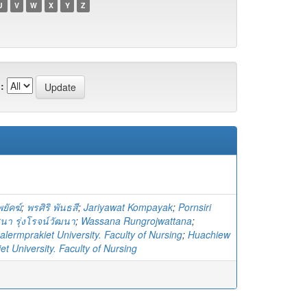
U
V
W
X
Y
Z
:
ยัคฆ์
;
พรศิริ พันธสี
;
Jariyawat Kompayak
;
Pornsiri
นา รุ่งโรจน์วัฒนา
;
Wassana Rungrojwattana
;
lermprakiet University. Faculty of Nursing
;
Huachiew
t University. Faculty of Nursing