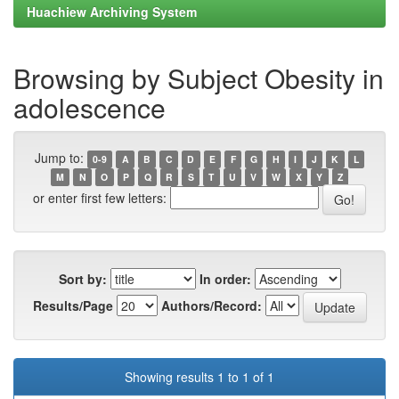
Huachiew Archiving System
Browsing by Subject Obesity in
adolescence
Jump to:
0-9
A
B
C
D
E
F
G
H
I
J
K
L
M
N
O
P
Q
R
S
T
U
V
W
X
Y
Z
or enter first few letters:
Sort by:
In order:
Results/Page
Authors/Record:
Showing results 1 to 1 of 1