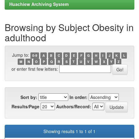
Huachiew Archiving System
Browsing by Subject Obesity in
adulthood
Jump to:
0-9
A
B
C
D
E
F
G
H
I
J
K
L
M
N
O
P
Q
R
S
T
U
V
W
X
Y
Z
or enter first few letters:
Sort by:
In order:
Results/Page
Authors/Record:
Showing results 1 to 1 of 1