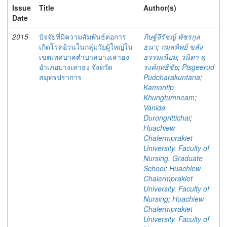
Issue
Title
Author(s)
Date
2015
ปัจจัยที่มีความสัมพันธ์ต่อการ
ภิษฐ์จีรัชญ์ พัชรกุล
เกิดโรคอ้วนในกลุ่มวัยผู้ใหญ่ใน
ธนา
;
กมลทิพย์ ขลัง
เขตเทศบาลตำบาลบางเสาธง
ธรรมเนียม
;
วนิดา ดุ
อำเภอบางเสาธง จังหวัด
รงค์ฤทธิชัย
;
Pisgeerud
สมุทรปราการ
Pudcharakuntana
;
Kamontip
Khungtumneam
;
Vanida
Durongrittichai
;
Huachiew
Chalermprakiet
University. Faculty of
Nursing. Graduate
School
;
Huachiew
Chalermprakiet
University. Faculty of
Nursing
;
Huachiew
Chalermprakiet
University. Faculty of