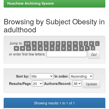
Huachiew Archiving System
Browsing by Subject Obesity in
adulthood
Jump to:
0-9
A
B
C
D
E
F
G
H
I
J
K
L
M
N
O
P
Q
R
S
T
U
V
W
X
Y
Z
or enter first few letters:
Sort by:
In order:
Results/Page
Authors/Record:
Showing results 1 to 1 of 1