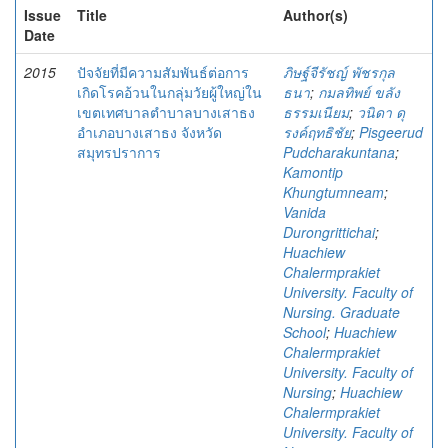
Issue
Title
Author(s)
Date
2015
ปัจจัยที่มีความสัมพันธ์ต่อการ
ภิษฐ์จีรัชญ์ พัชรกุล
เกิดโรคอ้วนในกลุ่มวัยผู้ใหญ่ใน
ธนา
;
กมลทิพย์ ขลัง
เขตเทศบาลตำบาลบางเสาธง
ธรรมเนียม
;
วนิดา ดุ
อำเภอบางเสาธง จังหวัด
รงค์ฤทธิชัย
;
Pisgeerud
สมุทรปราการ
Pudcharakuntana
;
Kamontip
Khungtumneam
;
Vanida
Durongrittichai
;
Huachiew
Chalermprakiet
University. Faculty of
Nursing. Graduate
School
;
Huachiew
Chalermprakiet
University. Faculty of
Nursing
;
Huachiew
Chalermprakiet
University. Faculty of