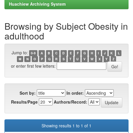
Huachiew Archiving System
Browsing by Subject Obesity in
adulthood
Jump to:
0-9
A
B
C
D
E
F
G
H
I
J
K
L
M
N
O
P
Q
R
S
T
U
V
W
X
Y
Z
or enter first few letters:
Sort by:
In order:
Results/Page
Authors/Record:
Showing results 1 to 1 of 1