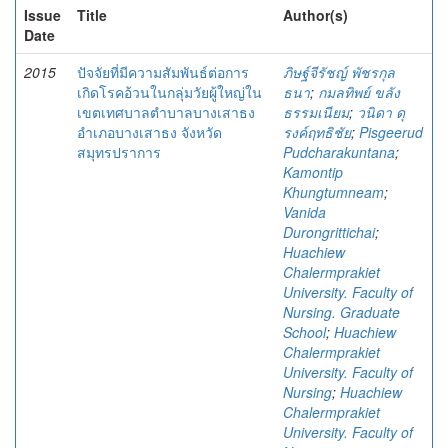
Issue
Title
Author(s)
Date
2015
ปัจจัยที่มีความสัมพันธ์ต่อการ
ภิษฐ์จีรัชญ์ พัชรกุล
เกิดโรคอ้วนในกลุ่มวัยผู้ใหญ่ใน
ธนา
;
กมลทิพย์ ขลัง
เขตเทศบาลตำบาลบางเสาธง
ธรรมเนียม
;
วนิดา ดุ
อำเภอบางเสาธง จังหวัด
รงค์ฤทธิชัย
;
Pisgeerud
สมุทรปราการ
Pudcharakuntana
;
Kamontip
Khungtumneam
;
Vanida
Durongrittichai
;
Huachiew
Chalermprakiet
University. Faculty of
Nursing. Graduate
School
;
Huachiew
Chalermprakiet
University. Faculty of
Nursing
;
Huachiew
Chalermprakiet
University. Faculty of