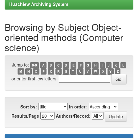
Huachiew Archiving System
Browsing by Subject Object-
oriented methods (Computer
science)
Jump to:
0-9
A
B
C
D
E
F
G
H
I
J
K
L
M
N
O
P
Q
R
S
T
U
V
W
X
Y
Z
or enter first few letters:
Sort by:
In order:
Results/Page
Authors/Record: